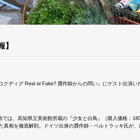
報】
ィグ Real or Fake? 贋作師からの問い』にゲスト出演
では、高知県立美術館所蔵の『少女と白鳥』（購入価格：18
れた真相を徹底解剖。ドイツ出身の贋作師・ベルトラッキ氏が