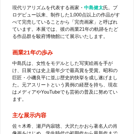
現代リアリズムを代表する画家・
中島健太
氏。プ
ロデビュー以来、制作した1,000点以上の作品がす
べて完売していることから「完売画家」と呼ばれ
ています。本展では、彼の画業21年の軌跡をたど
る作品群を駿府博物館にて展示いたします。
画業21年の歩み
中島氏は、女性をモデルとした写実絵画を手が
け、日展では史上最年少で最高賞を受賞。昭和の
巨匠・小磯良平に並ぶ歴史的快挙を成し遂げまし
た。元アスリートという異例の経歴を持ち、現在
はメディアやYouTubeでも芸術の普及に努めてい
ます。
主な展示内容
佐々木希、瀬戸内寂聴、大沢たかおら著名人の肖
像画をはじめ、学生時代の初期作から最新作まで