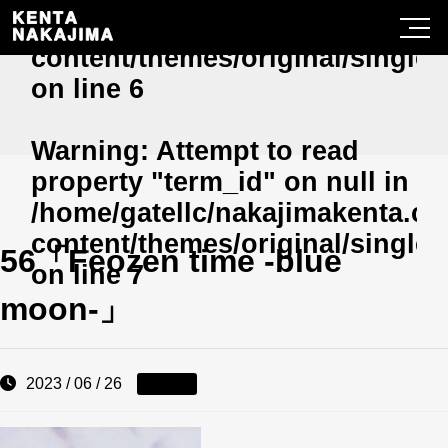
/home/gatellc/nakajimakenta.c
content/themes/original/single
on line
6
Warning
: Attempt to read
property "term_id" on null in
/home/gatellc/nakajimakenta.c
content/themes/original/single
56「Feozen time -blue
on line
7
moon-」
2023 / 06 / 26