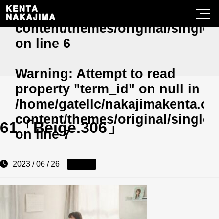
/home/gatellc/nakajimakenta.c
content/themes/original/single
on line
6
Warning
: Attempt to read
property "term_id" on null in
/home/gatellc/nakajimakenta.c
content/themes/original/single
61「Beige.306」
on line
7
2023 / 06 / 26