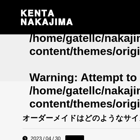
Warning
: Undefined 
/home/gatellc/nakaj
content/themes/origi
Warning
: Attempt to
/home/gatellc/nakaj
content/themes/origi
オーダーメイドはどのようなサイ
2023 / 04 / 30