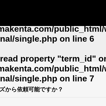
array key 0 in
imakenta.com/public_html/
nal/single.php
on line
6
 read property "term_id" on
imakenta.com/public_html/
nal/single.php
on line
7
ズから依頼可能ですか？