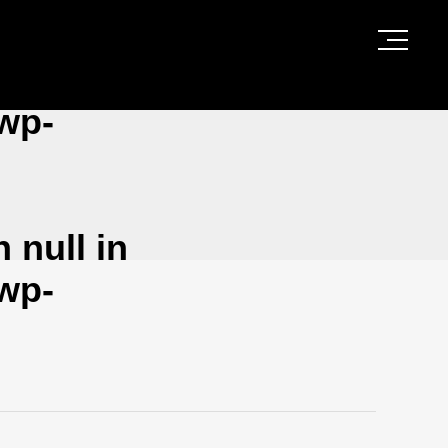
wp-
 null in
wp-